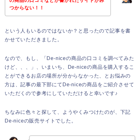
の商品の口コミなどが書かれたサイトがみ
つからない！！
という人もいるのではないか？と思ったので記事を書
かせていただきました。
なので、もし、「De-niceの商品の口コミを調べてみた
けど、、、」、いまいち、De-niceの商品を購入するこ
とができるお店の場所が分からなかった、とお悩みの
方は、記事の最下部にてDe-niceの商品をご紹介させて
いただくので参考にしていただけると幸いです♪
ちなみに色々と探して、ようやくみつけたのが、下記
De-niceの販売サイトでした。