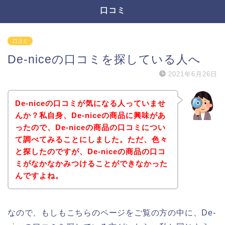
口コミ
口コミ
De-niceの口コミを探している人へ
2021年6月26日
De-niceの口コミが気になる人っていませ
んか？私自身、De-niceの商品に興味があ
ったので、De-niceの商品の口コミについ
て調べてみることにしました。ただ、色々
と探したのですが、De-niceの商品の口コ
ミがなかなかみつけることができなかった
んですよね。
なので、もしもこちらのページをご覧の方の中に、De-