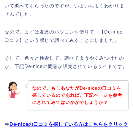
いて調べてもらったのですが、いまいちよくわかりま
せんでした。
なので、まずは友達のパソコンを借りて、【De-nice
口コミ】という感じで調べてみることにしました。
そして、色々と検索して、調べてようやくみつけたの
が、下記De-niceの商品が販売されているサイトです。
なので、もしあなたがDe-niceの口コミを
探しているのであれば、下記ページを参考
にされてみてはいかがでしょうか？
⇒
De-niceの口コミを探している方はこちらをクリック