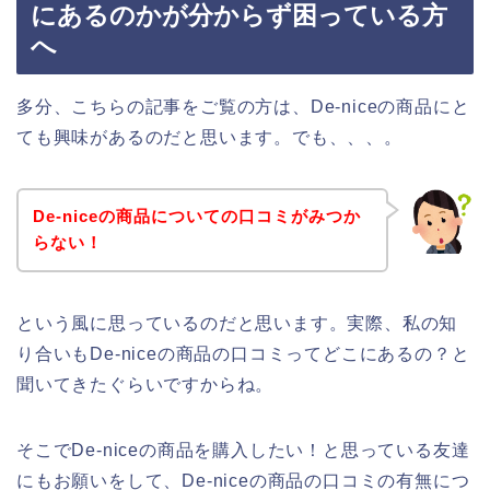
にあるのかが分からず困っている方
へ
多分、こちらの記事をご覧の方は、De-niceの商品にと
ても興味があるのだと思います。でも、、、。
De-niceの商品についての口コミがみつか
らない！
という風に思っているのだと思います。実際、私の知
り合いもDe-niceの商品の口コミってどこにあるの？と
聞いてきたぐらいですからね。
そこでDe-niceの商品を購入したい！と思っている友達
にもお願いをして、De-niceの商品の口コミの有無につ