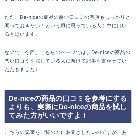
ただ、De-niceの商品の悪い口コミの有無もしっかりと
調べておきたい！という風に思っている人も中にはい
ると思います。
なので、今回、こちらのページでは、De-niceの商品の
悪い口コミを探している人に向けて記事を書かせてい
ただきました♪
De-niceの商品の口コミを参考にする
よりも、実際にDe-niceの商品を試し
てみた方がいいですよ！
こちらの記事をご覧の方にお聞きしたいのですが、あ