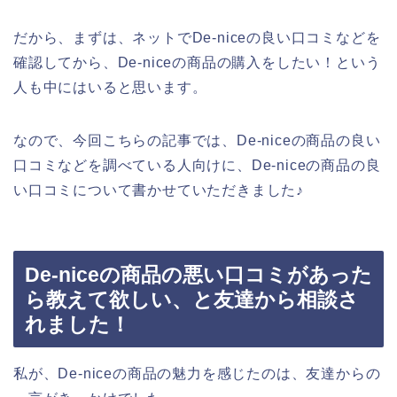
だから、まずは、ネットでDe-niceの良い口コミなどを
確認してから、De-niceの商品の購入をしたい！という
人も中にはいると思います。
なので、今回こちらの記事では、De-niceの商品の良い
口コミなどを調べている人向けに、De-niceの商品の良
い口コミについて書かせていただきました♪
De-niceの商品の悪い口コミがあった
ら教えて欲しい、と友達から相談さ
れました！
私が、De-niceの商品の魅力を感じたのは、友達からの