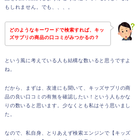
もしれません。でも、、、。
どのようなキーワードで検索すれば、キッ
ズサプリの商品の口コミがみつかるの？
という風に考えている人も結構な数いると思うですよ
ね。
だから、まずは、友達にも聞いて、キッズサプリの商
品の良い口コミの有無を確認したい！という人もかな
りの数いると思います。少なくとも私はそう思いまし
た。
なので、私自身、とりあえず検索エンジンで【キッズ