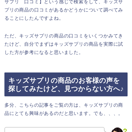
サプリ 口コミ】という感じで検索をして、キッズサ
プリの商品の口コミがあるかどうかについて調べてみ
ることにしたんですよね。
ただ、キッズサプリの商品の口コミをいくつかみてき
たけど、自分でまずはキッズサプリの商品を実際に試
した方が参考になると思いました。
キッズサプリの商品のお客様の声を
探してみたけど、見つからない方へ♪
多分、こちらの記事をご覧の方は、キッズサプリの商
品にとても興味があるのだと思います。でも、、、。