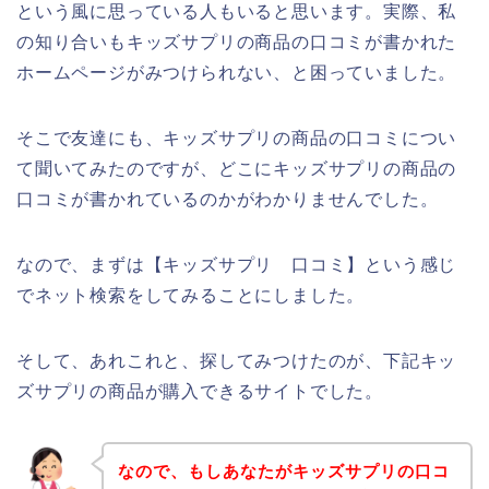
という風に思っている人もいると思います。実際、私
の知り合いもキッズサプリの商品の口コミが書かれた
ホームページがみつけられない、と困っていました。
そこで友達にも、キッズサプリの商品の口コミについ
て聞いてみたのですが、どこにキッズサプリの商品の
口コミが書かれているのかがわかりませんでした。
なので、まずは【キッズサプリ 口コミ】という感じ
でネット検索をしてみることにしました。
そして、あれこれと、探してみつけたのが、下記キッ
ズサプリの商品が購入できるサイトでした。
なので、もしあなたがキッズサプリの口コ