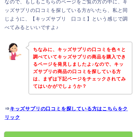
なので、もしもこちらのページをご覧の方の中に、キ
ッズサプリの口コミを探している方がいたら、私と同
じように、【キッズサプリ 口コミ】という感じで調
べてみるといいですよ♪
ちなみに、キッズサプリの口コミを色々と
調べていてキッズサプリの商品を購入でき
るページを発見しましたよ♪なので、キッ
ズサプリの商品の口コミを探している方
は、まずは下記ページをチェックされてみ
てはいかがでしょうか？
⇒
キッズサプリの口コミを探している方はこちらをク
リック