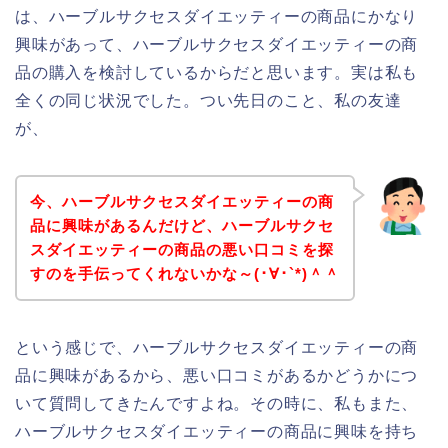
は、ハーブルサクセスダイエッティーの商品にかなり
興味があって、ハーブルサクセスダイエッティーの商
品の購入を検討しているからだと思います。実は私も
全くの同じ状況でした。つい先日のこと、私の友達
が、
今、ハーブルサクセスダイエッティーの商
品に興味があるんだけど、ハーブルサクセ
スダイエッティーの商品の悪い口コミを探
すのを手伝ってくれないかな～(･∀･`*)＾＾
という感じで、ハーブルサクセスダイエッティーの商
品に興味があるから、悪い口コミがあるかどうかにつ
いて質問してきたんですよね。その時に、私もまた、
ハーブルサクセスダイエッティーの商品に興味を持ち