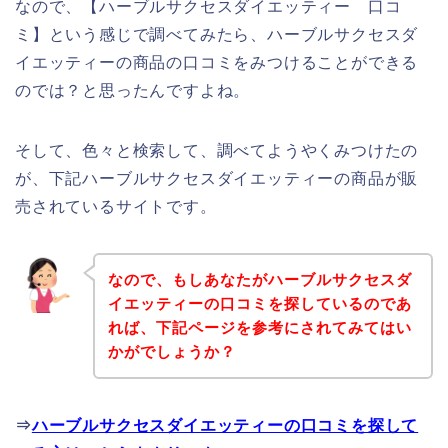
なので、【ハーブルサクセスダイエッティー 口コ
ミ】という感じで調べてみたら、ハーブルサクセスダ
イエッティーの商品の口コミをみつけることができる
のでは？と思ったんですよね。
そして、色々と検索して、調べてようやくみつけたの
が、下記ハーブルサクセスダイエッティーの商品が販
売されているサイトです。
なので、もしあなたがハーブルサクセスダ
イエッティーの口コミを探しているのであ
れば、下記ページを参考にされてみてはい
かがでしょうか？
⇒
ハーブルサクセスダイエッティーの口コミを探して