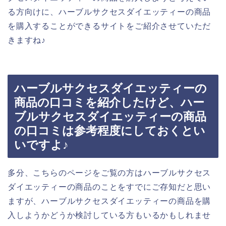
る方向けに、ハーブルサクセスダイエッティーの商品
を購入することができるサイトをご紹介させていただ
きますね♪
ハーブルサクセスダイエッティーの
商品の口コミを紹介したけど、ハー
ブルサクセスダイエッティーの商品
の口コミは参考程度にしておくとい
いですよ♪
多分、こちらのページをご覧の方はハーブルサクセス
ダイエッティーの商品のことをすでにご存知だと思い
ますが、ハーブルサクセスダイエッティーの商品を購
入しようかどうか検討している方もいるかもしれませ