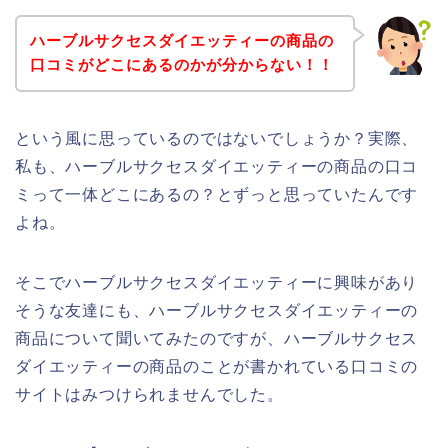
ハーブルサクセスダイエッティーの商品の
口コミがどこにあるのかが分からない！！
という風に思っているのではないでしょうか？実際、
私も、ハーブルサクセスダイエッティーの商品の口コ
ミって一体どこにあるの？とずっと思っていたんです
よね。
そこでハーブルサクセスダイエッティーに興味があり
そうな友達にも、ハーブルサクセスダイエッティーの
商品について聞いてみたのですが、ハーブルサクセス
ダイエッティーの商品のことが書かれている口コミの
サイトはみつけられませんでした。