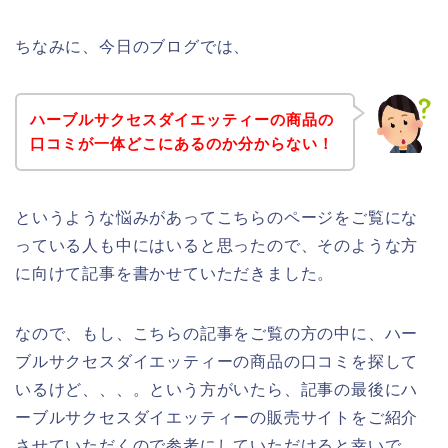
ちなみに、今日のブログでは、
ハーブルサクセスダイエッティーの商品の
口コミが一体どこにあるのか分からない！
というような悩みがあってこちらのページをご覧にな
っている人も中にはいると思ったので、そのような方
に向けて記事を書かせていただきました。
なので、もし、こちらの記事をご覧の方の中に、ハー
ブルサクセスダイエッティーの商品の口コミを探して
いるけど、、、。という方がいたら、記事の最後にハ
ーブルサクセスダイエッティーの販売サイトをご紹介
させていただくので参考にしていただけると幸いで