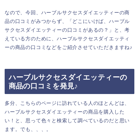
なので、今回、ハーブルサクセスダイエッティーの商
品の口コミがみつからず、「どこにいけば、ハーブル
サクセスダイエッティーの口コミがあるの？」と、考
えている方のために、ハーブルサクセスダイエッティ
ーの商品の口コミなどをご紹介させていただきますね♪
ハーブルサクセスダイエッティーの
商品の口コミを発見♪
多分、こちらのページに訪れている人のほとんどは、
ハーブルサクセスダイエッティーの商品を購入した
い！と、思って色々と検索して調べているのだと思い
ます。でも、、、。