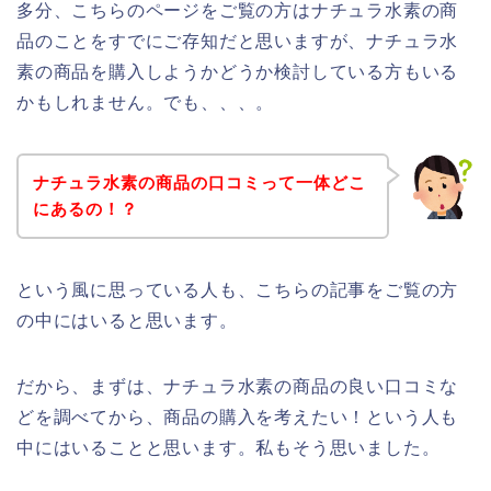
多分、こちらのページをご覧の方はナチュラ水素の商
品のことをすでにご存知だと思いますが、ナチュラ水
素の商品を購入しようかどうか検討している方もいる
かもしれません。でも、、、。
ナチュラ水素の商品の口コミって一体どこ
にあるの！？
という風に思っている人も、こちらの記事をご覧の方
の中にはいると思います。
だから、まずは、ナチュラ水素の商品の良い口コミな
どを調べてから、商品の購入を考えたい！という人も
中にはいることと思います。私もそう思いました。