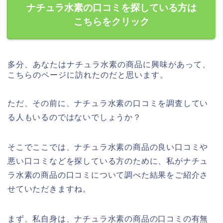
ナチュラ水素の口コミを探している方は
こちらをクリック
多分、あなたはナチュラ水素の商品に興味があって、
こちらのページに訪れたのだと思います。
ただ、その前に、ナチュラ水素の口コミを調査してい
る人もいるのではないでしょうか？
そこでここでは、ナチュラ水素の商品の良い口コミや
悪い口コミなどを探している方のために、私がナチュ
ラ水素の商品の口コミについて調べた結果をご紹介さ
せていただきますね。
まず、私自身は、ナチュラ水素の商品の口コミの有無