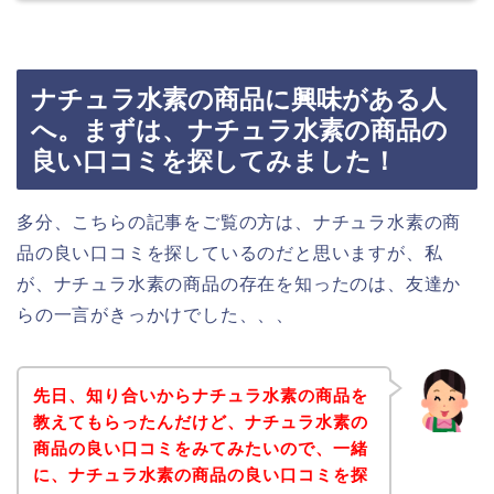
ナチュラ水素の商品に興味がある人
へ。まずは、ナチュラ水素の商品の
良い口コミを探してみました！
多分、こちらの記事をご覧の方は、ナチュラ水素の商
品の良い口コミを探しているのだと思いますが、私
が、ナチュラ水素の商品の存在を知ったのは、友達か
らの一言がきっかけでした、、、
先日、知り合いからナチュラ水素の商品を
教えてもらったんだけど、ナチュラ水素の
商品の良い口コミをみてみたいので、一緒
に、ナチュラ水素の商品の良い口コミを探