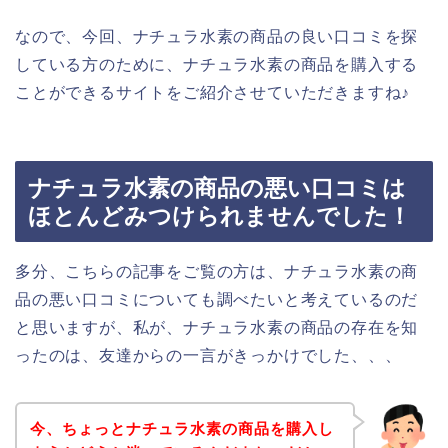
なので、今回、ナチュラ水素の商品の良い口コミを探
している方のために、ナチュラ水素の商品を購入する
ことができるサイトをご紹介させていただきますね♪
ナチュラ水素の商品の悪い口コミは
ほとんどみつけられませんでした！
多分、こちらの記事をご覧の方は、ナチュラ水素の商
品の悪い口コミについても調べたいと考えているのだ
と思いますが、私が、ナチュラ水素の商品の存在を知
ったのは、友達からの一言がきっかけでした、、、
今、ちょっとナチュラ水素の商品を購入し