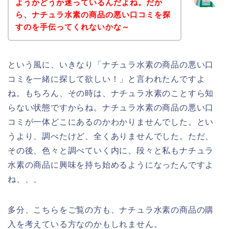
ようかどうか迷っているんだよね。だか
ら、ナチュラ水素の商品の悪い口コミを探
すのを手伝ってくれないかな～
という風に、いきなり「ナチュラ水素の商品の悪い口
コミを一緒に探して欲しい！」と言われたんですよ
ね。もちろん、その時は、ナチュラ水素のことすら知
らない状態ですからね。ナチュラ水素の商品の悪い口
コミが一体どこにあるのかわかりませんでした。とい
うより、調べたけど、全くありませんでした。ただ、
その後、色々と調べていく内に、段々と私もナチュラ
水素の商品に興味を持ち始めるようになったんですよ
ね、、、
多分、こちらをご覧の方も、ナチュラ水素の商品の購
入を考えている方なのかもしれません。