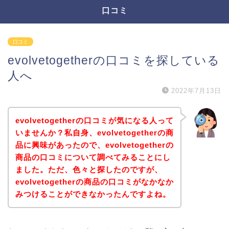
口コミ
口コミ
evolvetogetherの口コミを探している
人へ
2022年7月13日
evolvetogetherの口コミが気になる人って
いませんか？私自身、evolvetogetherの商
品に興味があったので、evolvetogetherの
商品の口コミについて調べてみることにし
ました。ただ、色々と探したのですが、
evolvetogetherの商品の口コミがなかなか
みつけることができなかったんですよね。