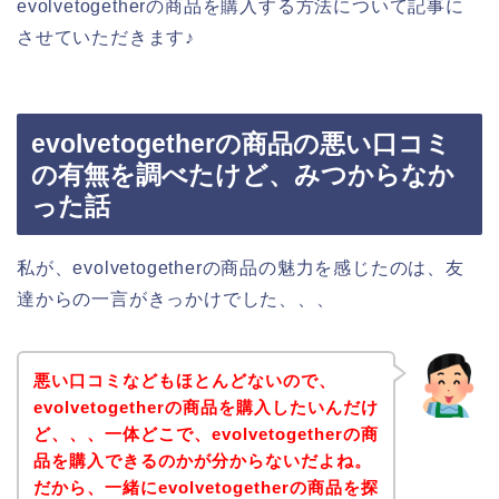
evolvetogetherの商品を購入する方法について記事に
させていただきます♪
evolvetogetherの商品の悪い口コミ
の有無を調べたけど、みつからなか
った話
私が、evolvetogetherの商品の魅力を感じたのは、友
達からの一言がきっかけでした、、、
悪い口コミなどもほとんどないので、
evolvetogetherの商品を購入したいんだけ
ど、、、一体どこで、evolvetogetherの商
品を購入できるのかが分からないだよね。
だから、一緒にevolvetogetherの商品を探