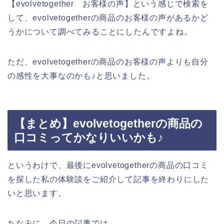
【evolvetogether お客様の声】という感じで検索を
して、evolvetogetherの商品のお客様の声があるかど
うかについて調べてみることにしたんですよね。
ただ、evolvetogetherの商品のお客様の声よりも自分
の感性を大事なのかも♪と思いました。
【まとめ】evolvetogetherの商品の
口コミってかなりいいかも♪
というわけで、最後にevolvetogetherの商品の口コミ
を探した私の体験談をご紹介して記事を終わりにした
いと思います。
ちなみに、今日の記事では、