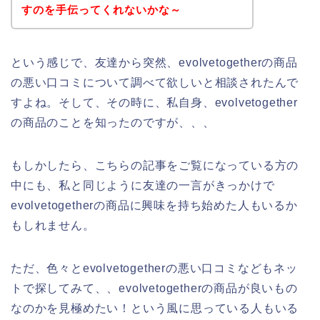
すのを手伝ってくれないかな～
という感じで、友達から突然、evolvetogetherの商品
の悪い口コミについて調べて欲しいと相談されたんで
すよね。そして、その時に、私自身、evolvetogether
の商品のことを知ったのですが、、、
もしかしたら、こちらの記事をご覧になっている方の
中にも、私と同じように友達の一言がきっかけで
evolvetogetherの商品に興味を持ち始めた人もいるか
もしれません。
ただ、色々とevolvetogetherの悪い口コミなどもネッ
トで探してみて、、evolvetogetherの商品が良いもの
なのかを見極めたい！という風に思っている人もいる