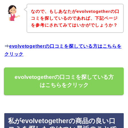
なので、もしあなたがevolvetogetherの口
コミを探しているのであれば、下記ページ
を参考にされてみてはいかがでしょうか？
⇒
evolvetogetherの口コミを探している方はこちらを
クリック
evolvetogetherの口コミを探している方
はこちらをクリック
私がevolvetogetherの商品の良い口