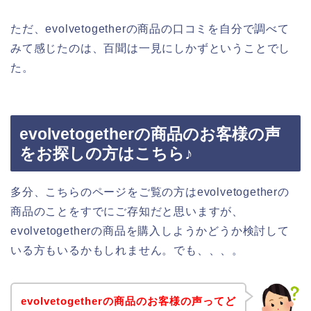
ただ、evolvetogetherの商品の口コミを自分で調べて
みて感じたのは、百聞は一見にしかずということでし
た。
evolvetogetherの商品のお客様の声
をお探しの方はこちら♪
多分、こちらのページをご覧の方はevolvetogetherの
商品のことをすでにご存知だと思いますが、
evolvetogetherの商品を購入しようかどうか検討して
いる方もいるかもしれません。でも、、、。
evolvetogetherの商品のお客様の声ってど