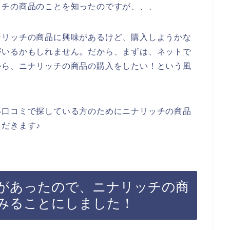
ッチの商品のことを知ったのですが、、、
ナリッチの商品に興味があるけど、購入しようかな
がいるかもしれません。だから、まずは、ネットで
から、ニナリッチの商品の購入をしたい！という風
。
い口コミで探している方のためにニナリッチの商品
だきます♪
があったので、ニナリッチの商
みることにしました！