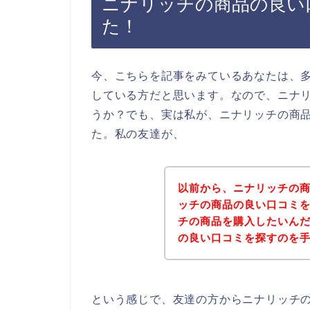
ニナリッチの商品の良い
た！
今、こちらを記事をみているあなたは、
している方だと思います。なので、ニナ
うか？でも、実は私が、ニナリッチの商
た。私の友達が、
以前から、ニナリッチの
ッチの商品の良い口コミ
チの商品を購入したいん
の良い口コミを探すのを手伝
という感じで、友達の方からニナリッチ