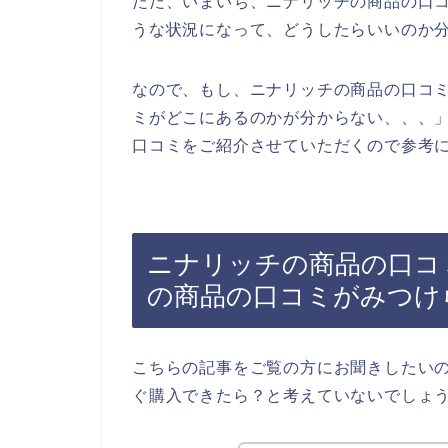
ただ、いまいち、ニナリッチの商品の口
うな状況になって、どうしたらいいのか
なので、もし、ニナリッチの商品の口コ
ミがどこにあるのかが分からない、、、
口コミをご紹介させていただくので参考に
ニナリッチの商品の口コ
の商品の口コミがみつけ
こちらの記事をご覧の方にお聞きしたい
ぐ購入できたら？と考えていないでしょ