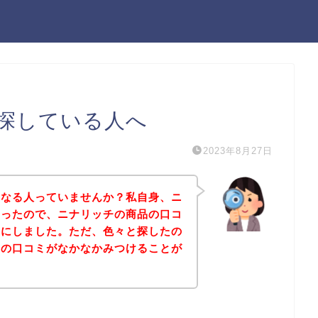
探している人へ
2023年8月27日
になる人っていませんか？私自身、ニ
あったので、ニナリッチの商品の口コ
とにしました。ただ、色々と探したの
品の口コミがなかなかみつけることが
。