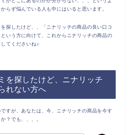
コミがどこにあるのかが分からない、、、というよ
分からず悩んでいる人も中にはいると思います。
ミを探したけど、、「ニナリッチの商品の良い口コ
」という方に向けて、これからニナリッチの商品の
してくださいね♪
ミを探したけど、ニナリッチ
られない方へ
のですが、あなたは、今、ニナリッチの商品を今す
うか？でも、、、。