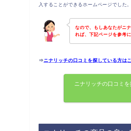
入することができるホームページでした
なので、もしあなたがニ
れば、下記ページを参考
⇒
ニナリッチの口コミを探している方は
ニナリッチの口コミを