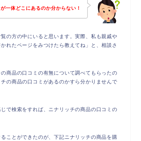
ミが一体どこにあるのか分からない！
ご覧の方の中にいると思います。実際、私も親戚や
書かれたページをみつけたら教えてね」と、相談さ
チの商品の口コミの有無について調べてもらったの
ッチの商品の口コミがあるのかすら分かりませんで
感じで検索をすれば、ニナリッチの商品の口コミの
けることができたのが、下記ニナリッチの商品を購