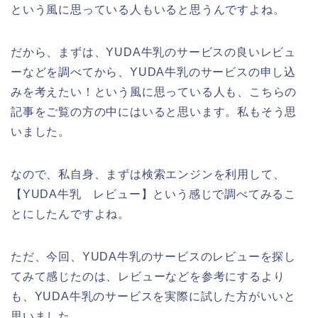
という風に思っている人もいると思うんですよね。
だから、まずは、YUDA牛乳のサービスの良いレビュ
ーなどを調べてから、YUDA牛乳のサービスの申し込
みを考えたい！という風に思っている人も、こちらの
記事をご覧の方の中にはいると思います。私もそう思
いました。
なので、私自身、まずは検索エンジンを利用して、
【YUDA牛乳 レビュー】という感じで調べてみるこ
とにしたんですよね。
ただ、今回、YUDA牛乳のサービスのレビューを探し
てみて感じたのは、レビューなどを参考にするより
も、YUDA牛乳のサービスを実際に試した方がいいと
思いました。