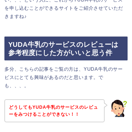
を申し込むことができるサイトをご紹介させていただ
きますね♪
YUDA牛乳のサービスのレビューは
参考程度にした方がいいと思う件
多分、こちらの記事をご覧の方は、YUDA牛乳のサー
ビスにとても興味があるのだと思います。で
も、、、。
どうしてもYUDA牛乳のサービスのレビュ
ーをみつけることができない！！