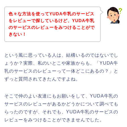
色々な方法を使ってYUDA牛乳のサービス
をレビューで探しているけど、YUDA牛乳
のサービスのレビューをみつけることがで
きない！
という風に思っている人は、結構いるのではないでし
ょうか？実際、私のいとこや家族からも、「YUDA牛
乳のサービスのレビューって一体どこにあるの？」と
ずっと質問されてきたんですよね。
そこで仲のよい友達にもお願いをして、YUDA牛乳の
サービスのレビューがあるかどうかについて調べても
らったのですが、それでも、YUDA牛乳のサービスの
レビューをみつけることができませんでした。