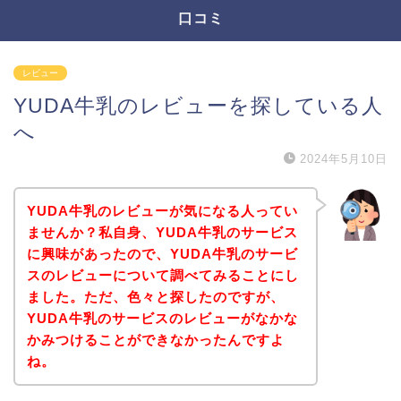
口コミ
レビュー
YUDA牛乳のレビューを探している人
へ
2024年5月10日
YUDA牛乳のレビューが気になる人ってい
ませんか？私自身、YUDA牛乳のサービス
に興味があったので、YUDA牛乳のサービ
スのレビューについて調べてみることにし
ました。ただ、色々と探したのですが、
YUDA牛乳のサービスのレビューがなかな
かみつけることができなかったんですよ
ね。