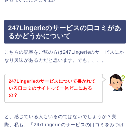
247Lingerieのサービスの口コミがあ
るかどうかについて
こちらの記事をご覧の方は247Lingerieのサービスにか
なり興味がある方だと思います。でも、、、。
247Lingerieのサービスについて書かれて
いる口コミのサイトって一体どこにある
の？
と、感じている人もいるのではないでしょうか？実
際、私も、「247Lingerieのサービスの口コミをみつけ