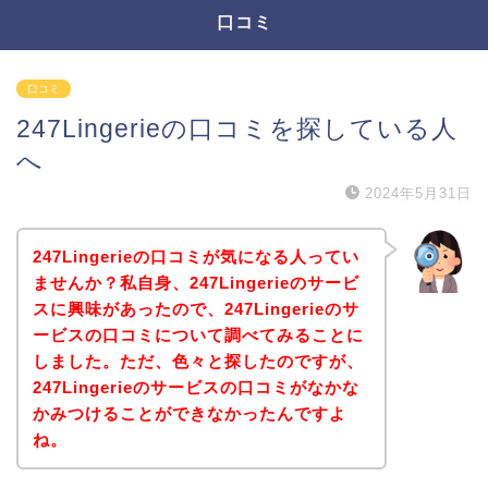
口コミ
口コミ
247Lingerieの口コミを探している人
へ
2024年5月31日
247Lingerieの口コミが気になる人ってい
ませんか？私自身、247Lingerieのサービ
スに興味があったので、247Lingerieのサ
ービスの口コミについて調べてみることに
しました。ただ、色々と探したのですが、
247Lingerieのサービスの口コミがなかな
かみつけることができなかったんですよ
ね。