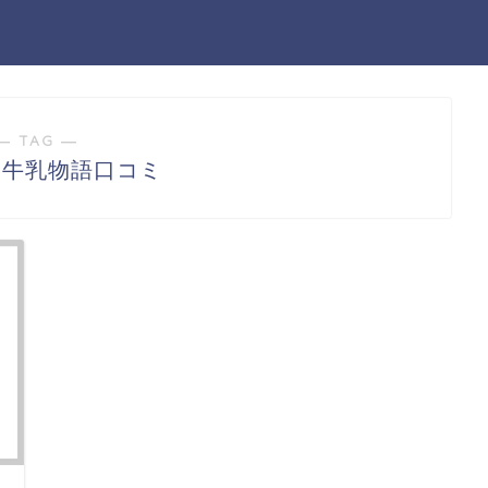
― TAG ―
山牛乳物語口コミ